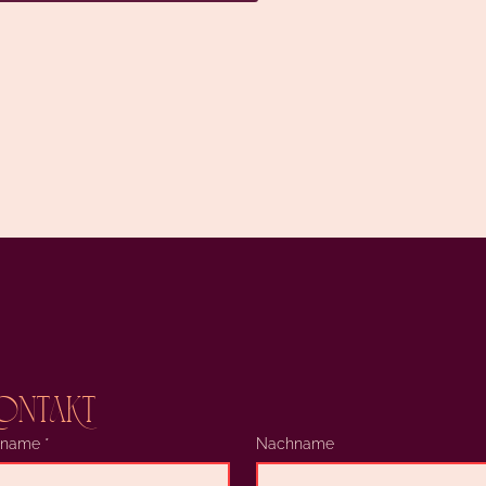
ontakt
rname
*
Nachname