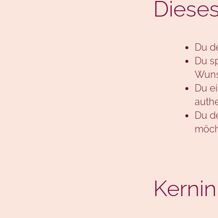
Dieses
Du de
Du sp
Wuns
Du ei
authe
Du de
möch
Kernin