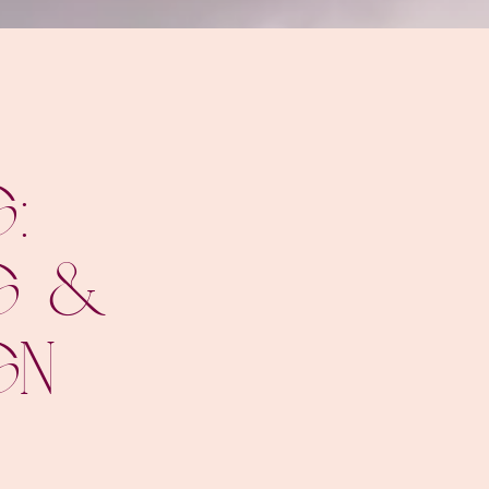
:
g &
gn