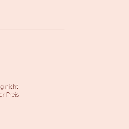
g nicht
er Preis