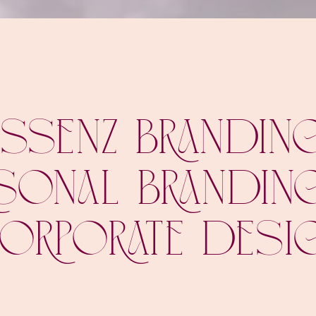
Essenz branding
rsonal Brandin
orporate Desi