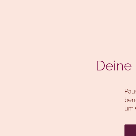
Deine 
Pau
benö
um 