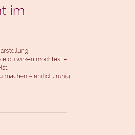
t im
arstellung.
 wie du wirken möchtest –
lst.
zu machen – ehrlich, ruhig