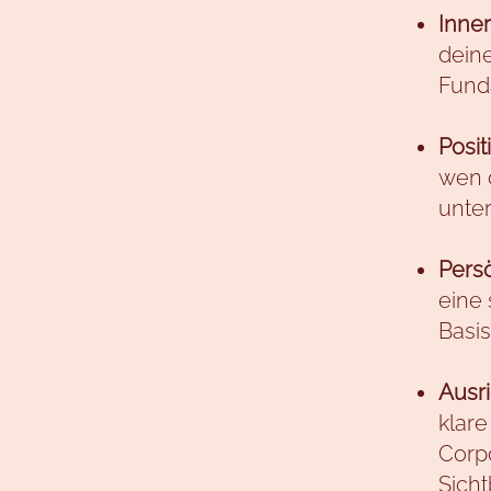
Inner
deine
Fund
Posit
wen d
unter
Pers
eine 
Basis
Ausr
klare
Corpo
Sicht