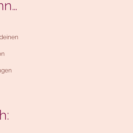
nn…
 deinen
on
ingen
h: